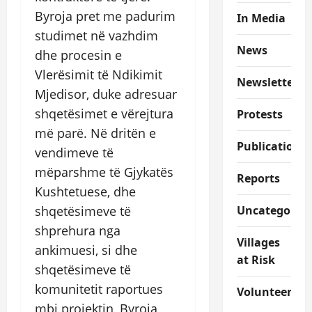
Byroja pret me padurim
In Media
studimet në vazhdim
News
dhe procesin e
Vlerësimit të Ndikimit
Newsletter
Mjedisor, duke adresuar
shqetësimet e vërejtura
Protests
më parë. Në dritën e
Publications
vendimeve të
mëparshme të Gjykatës
Reports
Kushtetuese, dhe
shqetësimeve të
Uncategorize
shprehura nga
Villages
ankimuesi, si dhe
at Risk
shqetësimeve të
komunitetit raportues
Volunteer
mbi projektin, Byroja