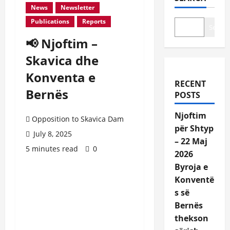
News
Newsletter
Publications
Reports
Search
📢 Njoftim –
Skavica dhe
Konventa e
RECENT
Bernës
POSTS
Njoftim
Opposition to Skavica Dam
për Shtyp
July 8, 2025
– 22 Maj
5 minutes read
0
2026
Byroja e
Konventë
s së
Bernës
thekson