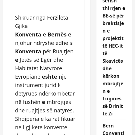
sërish
thirrjen e
BE-së për
Shkruar nga Ferzileta
braktisje
Gjika
n e
Konventa e Bernës e
projektit
njohur ndryshe edhe si
të HEC-it
Konventa
për Ruajtjen
të
e
Jetës së Egër dhe
Skavicës
Habitatet Natyrore
dhe
kërkon
Evropiane
është
një
mbrojtje
instrument juridik
n e
detyrues ndërkombëtar
Luginës
në fushën
e
mbrojtjes
së Drinit
dhe ruajtjes së natyrës
.
të Zi
Shqiperia e ka ratifikuar
Bern
ne ligj kete konvente
Conventi