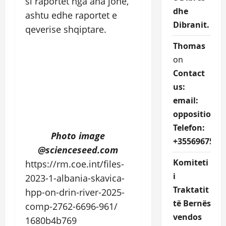
si raportet nga ana jone,
dhe
ashtu edhe raportet e
Dibranit.
qeverise shqiptare.
Thomas
on
Contact
us:
email:
oppositions
Telefon:
Photo image
+3556967527
@scienceseed.com
Komiteti
https://rm.coe.int/files-
i
2023-
1-albania-skavica-
Traktatit
hpp-on-drin-
river-2025-
të Bernës
comp-2762-6696-961/
vendos
1680b4b769