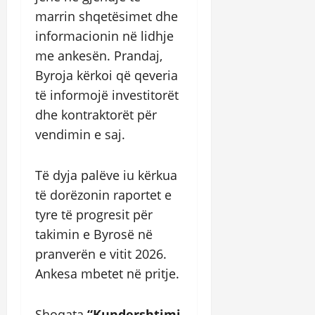
marrin shqetësimet dhe
informacionin në lidhje
me ankesën. Prandaj,
Byroja kërkoi që qeveria
të informojë investitorët
dhe kontraktorët për
vendimin e saj.
Të dyja palëve iu kërkua
të dorëzonin raportet e
tyre të progresit për
takimin e Byrosë në
pranverën e vitit 2026.
Ankesa mbetet në pritje.
Shoqata
“Kundershtimi