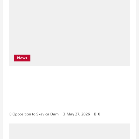
News
Njoftim për Shtyp – 22 Maj 2026 Byroja e
Konventës së Bernës thekson sërish
thirrjen e BE-së për braktisjen e projektit
të HEC-it të Skavicës dhe kërkon mbrojtjen
e Luginës së Drinit të Zi
Opposition to Skavica Dam
May 27, 2026
0