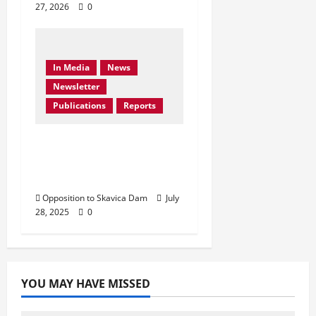
27, 2026
0
In Media
News
Newsletter
Publications
Reports
Don’t Drown Beauty –
Protect Black Drin’s
Biodiversity!
Opposition to Skavica Dam
July
28, 2025
0
YOU MAY HAVE MISSED