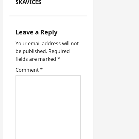
g
SKAVICES
a
t
Leave a Reply
i
Your email address will not
be published.
Required
o
fields are marked
*
n
Comment
*