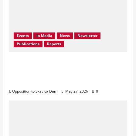
Events
In Media
News
Newsletter
Publications
Reports
Bern Convention Bureau reiterates EU call
for Albania to abandon the Skavica
Hydropower Project and urges protection
of the Black Drin Valley.
Opposition to Skavica Dam
May 27, 2026
0