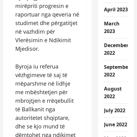
mirëpriti progresin e
April 2023
raportuar nga qeveria në
studimet dhe përgatitjet
March
në vazhdim për
2023
Vlerësimin e Ndikimit
December
Mjedisor.
2022
Byroja iu referua
September
vëzhgimeve të saj të
2022
mëparshme në lidhje
August
me mbështetjen për
2022
mbrojtjen e rrëqebullit
të Ballkanit nga
July 2022
autoritetet shqiptare,
June 2022
dhe se kjo mund të
dëmtohet nga ndikimet