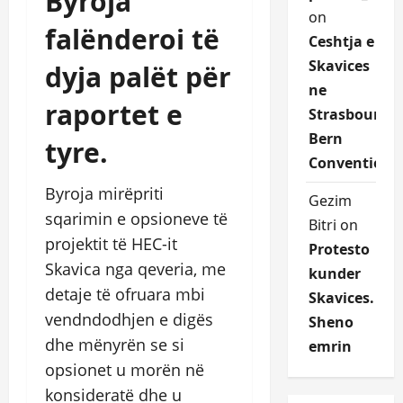
Byroja
on
falënderoi të
Ceshtja e
Skavices
dyja palët për
ne
raportet e
Strasbourg
Bern
tyre.
Convention
Byroja mirëpriti
Gezim
sqarimin e opsioneve të
Bitri
on
projektit të HEC-it
Protesto
Skavica nga qeveria, me
kunder
detaje të ofruara mbi
Skavices.
vendndodhjen e digës
Sheno
dhe mënyrën se si
emrin
opsionet u morën në
konsideratë dhe u