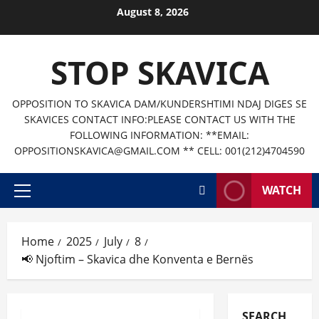
Skip
August 8, 2026
to
content
STOP SKAVICA
OPPOSITION TO SKAVICA DAM/KUNDERSHTIMI NDAJ DIGES SE
SKAVICES CONTACT INFO:PLEASE CONTACT US WITH THE
FOLLOWING INFORMATION: **EMAIL:
OPPOSITIONSKAVICA@GMAIL.COM ** CELL: 001(212)4704590
WATCH
Primary
Menu
Home
2025
July
8
📢 Njoftim – Skavica dhe Konventa e Bernës
SEARCH