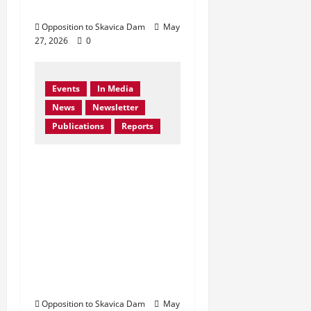
Drinit të Zi
Opposition to Skavica Dam
May
27, 2026
0
Events
In Media
News
Newsletter
Publications
Reports
Bern Convention
Bureau reiterates EU
call for Albania to
abandon the Skavica
Hydropower Project
and urges protection
of the Black Drin
Valley.
Opposition to Skavica Dam
May