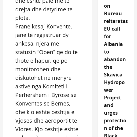
dhe eshte pale me te
on
drejta dhe detyrime te
Bureau
plota.
reiterates
Prane kesaj Konvente,
EU call
jane te regjistruar dy
for
ankesa, njera me
Albania
statusin “Open” qe do te
to
abandon
thote e hapur, qe po
the
monitorohen dhe
Skavica
diskutohet ne menyre
Hydropo
aktive nga Komiteti i
wer
Perhershem i Byrose se
Project
Konventes se Bernes,
and
dhe kjo eshte ceshtja e
urges
Vjoses dhe aeroportit te
protectio
n of the
Vlores. Kjo ceshtje eshte
Black