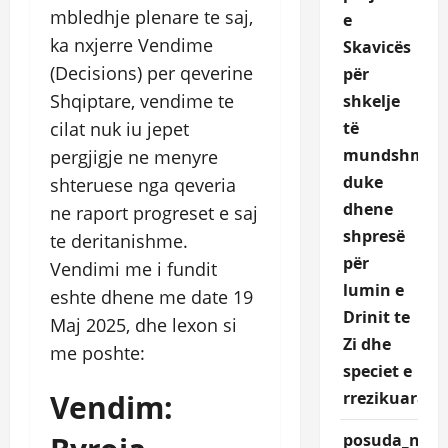
mbledhje plenare te saj,
e
ka nxjerre Vendime
Skavicës
(Decisions) per qeverine
për
Shqiptare, vendime te
shkelje
cilat nuk iu jepet
të
mundshme,
pergjigje ne menyre
duke
shteruese nga qeveria
dhene
ne raport progreset e saj
shpresë
te deritanishme.
për
Vendimi me i fundit
lumin e
eshte dhene me date 19
Drinit te
Maj 2025, dhe lexon si
Zi dhe
me poshte:
speciet e
Vendim:
rrezikuara.
posuda_nqEr