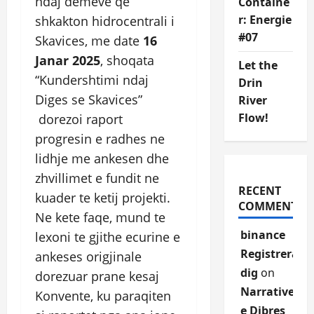
ndaj demeve qe
Containe
r: Energie
shkakton hidrocentrali i
#07
Skavices, me date
16
Janar 2025
, shoqata
Let the
“Kundershtimi ndaj
Drin
Diges se Skavices”
River
Flow!
dorezoi raport
progresin e radhes ne
lidhje me ankesen dhe
zhvillimet e fundit ne
RECENT
kuader te ketij projekti.
COMMENTS
Ne kete faqe, mund te
binance
lexoni te gjithe ecurine e
Registrera
ankeses origjinale
dig
on
dorezuar prane kesaj
Narrative
Konvente, ku paraqiten
e Dibres