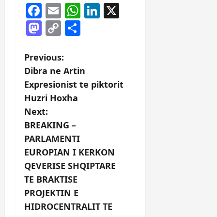
Facebook
Email
WhatsApp
LinkedIn
X
Mastodon
Copy
Share
Link
P
Previous:
Dibra ne Artin
o
Expresionist te piktorit
s
Huzri Hoxha
Next:
t
BREAKING –
n
PARLAMENTI
EUROPIAN I KERKON
a
QEVERISE SHQIPTARE
v
TE BRAKTISE
PROJEKTIN E
i
HIDROCENTRALIT TE