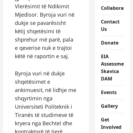
Vlerësimit të Ndikimit
Collaboratio
Mjedisor. Byroja vuri në
Contact
dukje se pavarësisht
Us
këtij shqetësimi të
shprehur më parë, pala
Donate
e qeverise nuk e trajtoi
këtë në raportin e saj.
EIA
Assessment
Skavica
Byroja vuri në dukje
DAM
shqetësimet e
ankimuesit, në lidhje me
Events
shqyrtimin nga
Gallery
Universiteti Politeknik i
Tiranës të studimeve të
Get
kryera nga Bechtel dhe
Involved
kontraktorë të tjerë.