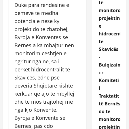
të
Duke para rendesine e
monitorojë
demeve te medha
projektin
potenciale nese ky
e
projekt do te zbatohej,
hidrocentrali
Byroja e Konventes se
të
Bernes a ka mbajtur nen
Skavicës
monitorim ceshtjen e
-
ngritur nga ne, sa i
Bulqizaime.a
perket hidrocentralit te
on
Skavices, edhe pse
Komiteti
qeveria Shqiptare kishte
i
kerkuar qe ajo te mbyllej
Traktatit
dhe te mos trajtohej me
të Bernës
nga kjo Konvente.
do të
Byroja e Konvente se
monitoroje
Bernes, pas cdo
projektin