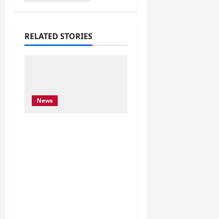
RELATED STORIES
News
Njoftim për Shtyp – 22
Maj 2026 Byroja e
Konventës së Bernës
thekson sërish thirrjen
e BE-së për braktisjen
e projektit të HEC-it të
Skavicës dhe kërkon
mbrojtjen e Luginës së