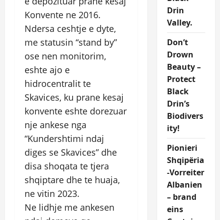
e depozituar prane kesaj
Drin
Konvente ne 2016.
Valley.
Ndersa ceshtje e dyte,
me statusin “stand by”
Don’t
Drown
ose nen monitorim,
Beauty –
eshte ajo e
Protect
hidrocentralit te
Black
Skavices, ku prane kesaj
Drin’s
konvente eshte dorezuar
Biodivers
nje ankese nga
ity!
“Kundershtimi ndaj
Pionieri
diges se Skavices” dhe
Shqipëria
disa shoqata te tjera
-Vorreiter
shqiptare dhe te huaja,
Albanien
ne vitin 2023.
– brand
Ne lidhje me ankesen
eins