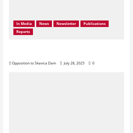
In Media
News
Newsletter
Publications
Reports
Don’t Drown Beauty – Protect Black Drin’s
Biodiversity!
Opposition to Skavica Dam
July 28, 2025
0