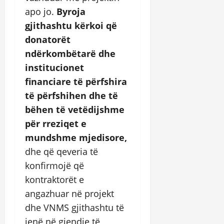
apo jo.
Byroja
gjithashtu kërkoi që
donatorët
ndërkombëtarë dhe
institucionet
financiare të përfshira
të përfshihen dhe të
bëhen të vetëdijshme
për rreziqet e
mundshme mjedisore,
dhe që qeveria të
konfirmojë që
kontraktorët e
angazhuar në projekt
dhe VNMS gjithashtu të
jenë në gjendje të