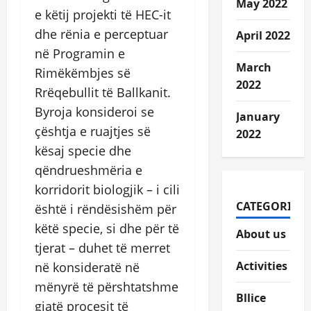
May 2022
e këtij projekti të HEC-it
dhe rënia e perceptuar
April 2022
në Programin e
March
Rimëkëmbjes së
2022
Rrëqebullit të Ballkanit.
Byroja konsideroi se
January
çështja e ruajtjes së
2022
kësaj specie dhe
qëndrueshmëria e
korridorit biologjik – i cili
CATEGORIES
është i rëndësishëm për
këtë specie, si dhe për të
About us
tjerat – duhet të merret
Activities
në konsideratë në
mënyrë të përshtatshme
Bllice
gjatë procesit të