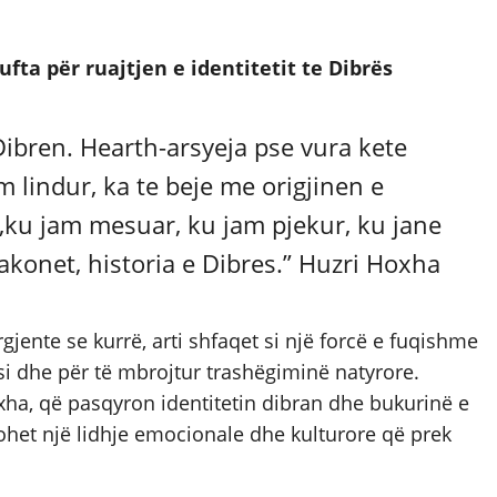
fta për ruajtjen e identitetit te Dibrës
Dibren. Hearth-arsyeja pse vura kete
 lindur, ka te beje me origjinen e
,ku jam mesuar, ku jam pjekur, ku jane
 zakonet, historia e Dibres.” Huzri Hoxha
jente se kurrë, arti shfaqet si një forcë e fuqishme
k si dhe për të mbrojtur trashëgiminë natyrore.
oxha, që pasqyron identitetin dibran dhe bukurinë e
johet një lidhje emocionale dhe kulturore që prek