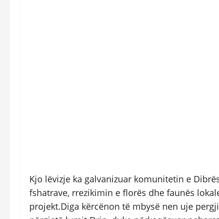
Kjo lëvizje ka galvanizuar komunitetin e Dibr
fshatrave, rrezikimin e florës dhe faunës lokal
projekt.Diga kërcënon të mbysë nen uje pergj