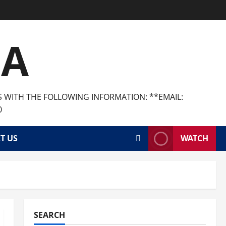
CA
S WITH THE FOLLOWING INFORMATION: **EMAIL:
0
T US
WATCH
SEARCH