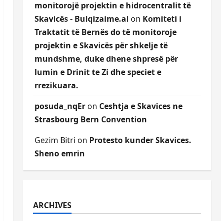
monitorojë projektin e hidrocentralit të
Skavicës - Bulqizaime.al
on
Komiteti i
Traktatit të Bernës do të monitoroje
projektin e Skavicës për shkelje të
mundshme, duke dhene shpresë për
lumin e Drinit te Zi dhe speciet e
rrezikuara.
posuda_nqEr
on
Ceshtja e Skavices ne
Strasbourg Bern Convention
Gezim Bitri
on
Protesto kunder Skavices.
Sheno emrin
ARCHIVES