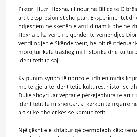
Piktori Huzri Hoxha, i lindur në Bllice të Dibr
artit ekspresionist shqiptar. Eksperimentet dhe
ndjeshëm në skenën e artit dinamik dhe në zhv
Hoxha e ka vene ne qender te vemendjes Dibrën,
vendlindjen e Skënderbeut, heroit të nderuar k
mbrojtur këtë trashëgimi historike dhe kultur
identitetit te saj.
Ky punim synon të ndriçojë lidhjen midis krij
më të gjera të identitetit, kulturës, historisë
Duke shqyrtuar veprat e përzgjedhura të artit 
identitetit të mishëruar, ai kërkon të nxjerr
artistike dhe etikës së komunitetit.
Një çështje e shfaqur që përmbledh këto temat