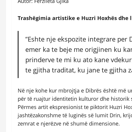
Autor: Ferzileta Gjika
Trashëgimia artistike e Huzri Hoxhës dhe lu
“Eshte nje ekspozite integrare per 
emer ka te beje me origjinen ku kam
prinderve te mi ku ato kane vdekur
te gjitha traditat, ku jane te gjitha
Në nje kohe kur mbrojtja e Dibrës është më urg
për të ruajtur identitetin kulturor dhe histori
Përmes artit ekspresionist te piktorit Huzri H
jashtëzakonshme të luginës së lumit Drin, kri
zemrat e njerëzve në shumë dimensione.