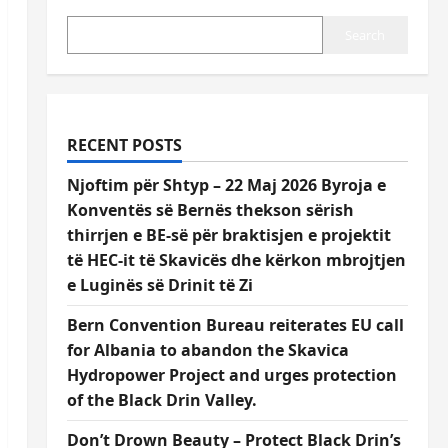
Search
RECENT POSTS
Njoftim për Shtyp – 22 Maj 2026 Byroja e
Konventës së Bernës thekson sërish
thirrjen e BE-së për braktisjen e projektit
të HEC-it të Skavicës dhe kërkon mbrojtjen
e Luginës së Drinit të Zi
Bern Convention Bureau reiterates EU call
for Albania to abandon the Skavica
Hydropower Project and urges protection
of the Black Drin Valley.
Don’t Drown Beauty – Protect Black Drin’s