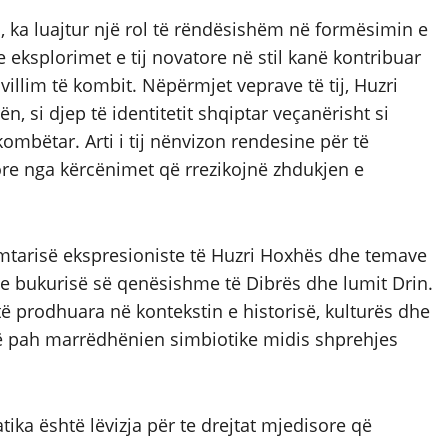
ës, ka luajtur një rol të rëndësishëm në formësimin e
 eksplorimet e tij novatore në stil kanë kontribuar
illim të kombit. Nëpërmjet veprave të tij, Huzri
 si djep të identitetit shqiptar veçanërisht si
ombëtar. Arti i tij nënvizon rendesine për të
ore nga kërcënimet që rrezikojnë zhdukjen e
imtarisë ekspresioniste të Huzri Hoxhës dhe temave
 dhe bukurisë së qenësishme të Dibrës dhe lumit Drin.
të prodhuara në kontekstin e historisë, kulturës dhe
ë në pah marrëdhënien simbiotike midis shprehjes
ika është lëvizja për te drejtat mjedisore që