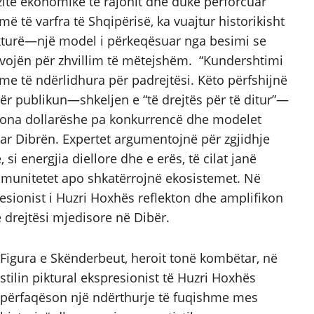
zitë ekonomike të rajonit dhe duke përforcuar
më të varfra të Shqipërisë, ka vuajtur historikisht
kturë—një model i përkeqësuar nga besimi se
evojën për zhvillim të mëtejshëm. “Kundershtimi
me të ndërlidhura për padrejtësi. Këto përfshijnë
r publikun—shkeljen e “të drejtës për të ditur”—
iliona dollarëshe pa konkurrencë dhe modelet
uar Dibrën. Expertet argumentojnë për zgjidhje
 si energjia diellore dhe e erës, të cilat janë
munitetet apo shkatërrojnë ekosistemet. Në
esionist i Huzri Hoxhës reflekton dhe amplifikon
e drejtësi mjedisore në Dibër.
Figura e Skënderbeut, heroit tonë kombëtar, në
stilin piktural ekspresionist të Huzri Hoxhës
përfaqëson një ndërthurje të fuqishme mes