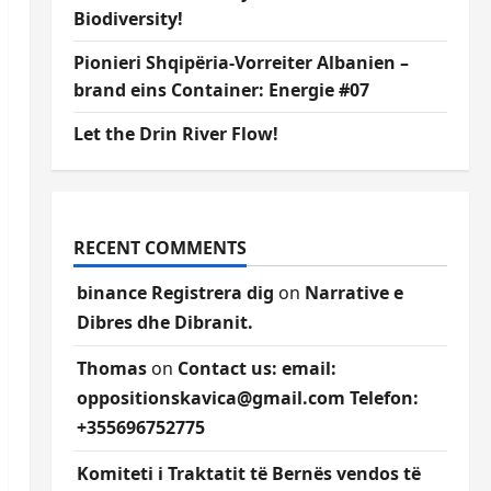
Biodiversity!
Pionieri Shqipëria-Vorreiter Albanien –
brand eins Container: Energie #07
Let the Drin River Flow!
RECENT COMMENTS
binance Registrera dig
on
Narrative e
Dibres dhe Dibranit.
Thomas
on
Contact us: email:
oppositionskavica@gmail.com Telefon:
+355696752775
Komiteti i Traktatit të Bernës vendos të