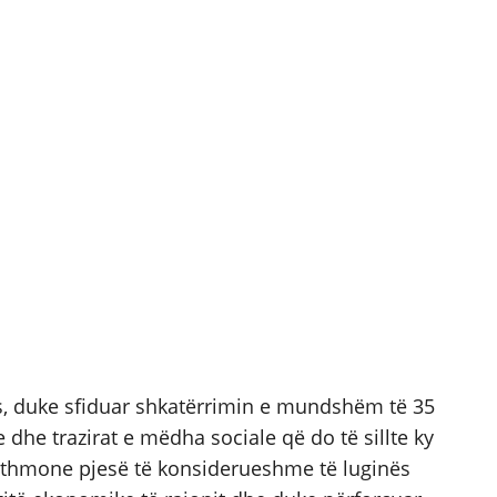
ës, duke sfiduar shkatërrimin e mundshëm të 35
e dhe trazirat e mëdha sociale që do të sillte ky
ithmone pjesë të konsiderueshme të luginës