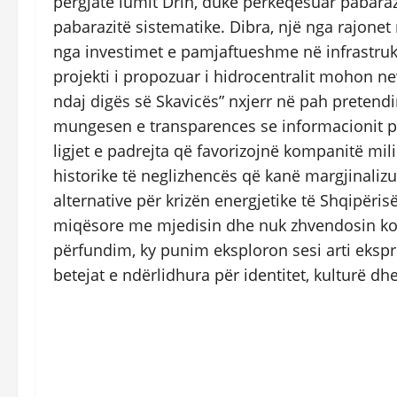
përgjatë lumit Drin, duke përkeqësuar pabara
pabarazitë sistematike. Dibra, një nga rajonet 
nga investimet e pamjaftueshme në infrastru
projekti i propozuar i hidrocentralit mohon n
ndaj digës së Skavicës” nxjerr në pah pretendi
mungesen e transparences se informacionit pë
ligjet e padrejta që favorizojnë kompanitë m
historike të neglizhencës që kanë margjinaliz
alternative për krizën energjetike të Shqipërisë,
miqësore me mjedisin dhe nuk zhvendosin ko
përfundim, ky punim eksploron sesi arti ekspr
betejat e ndërlidhura për identitet, kulturë dh