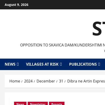
Skip
August 9, 2026
to
content
S
OPPOSITION TO SKAVICA DAM/KUNDERSHTIMI ND
NEWS
VILLAGES AT RISK
PUBLICATIONS
Home
2024
December
31
Dibra ne Artin Expres
News
Newsletter
Reports