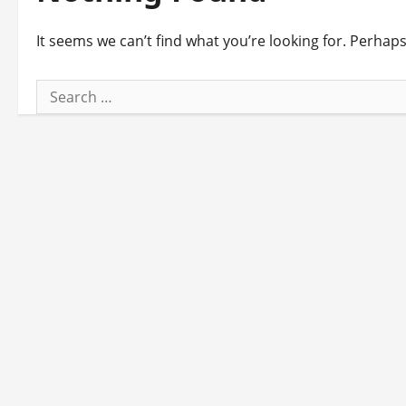
It seems we can’t find what you’re looking for. Perhap
Search
for: