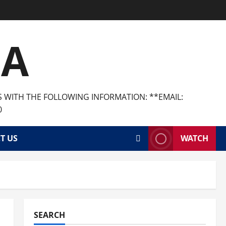
CA
S WITH THE FOLLOWING INFORMATION: **EMAIL:
0
T US
WATCH
SEARCH