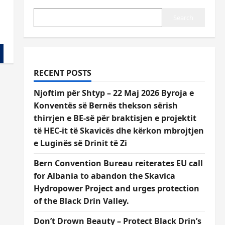
Search
RECENT POSTS
Njoftim për Shtyp – 22 Maj 2026 Byroja e
Konventës së Bernës thekson sërish
thirrjen e BE-së për braktisjen e projektit
të HEC-it të Skavicës dhe kërkon mbrojtjen
e Luginës së Drinit të Zi
Bern Convention Bureau reiterates EU call
for Albania to abandon the Skavica
Hydropower Project and urges protection
of the Black Drin Valley.
Don’t Drown Beauty – Protect Black Drin’s