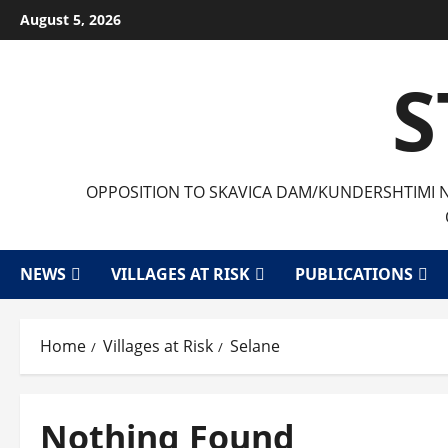
Skip
August 5, 2026
to
content
S
OPPOSITION TO SKAVICA DAM/KUNDERSHTIMI ND
NEWS
VILLAGES AT RISK
PUBLICATIONS
Home
Villages at Risk
Selane
Nothing Found