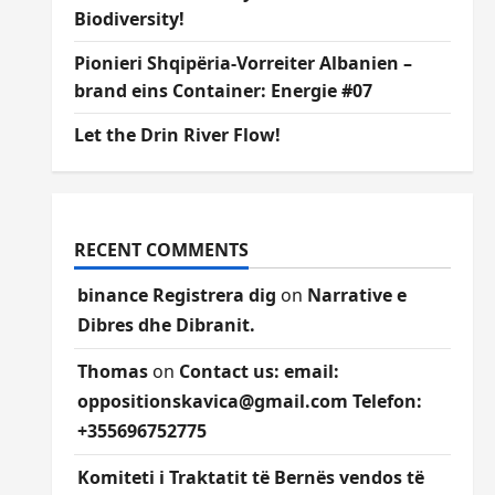
Biodiversity!
Pionieri Shqipëria-Vorreiter Albanien –
brand eins Container: Energie #07
Let the Drin River Flow!
RECENT COMMENTS
binance Registrera dig
on
Narrative e
Dibres dhe Dibranit.
Thomas
on
Contact us: email:
oppositionskavica@gmail.com Telefon:
+355696752775
Komiteti i Traktatit të Bernës vendos të