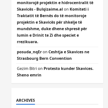
monitorojë projektin e hidrocentralit të
Skavicës - Bulqizaime.al
on
Komiteti i
Traktatit të Bernës do të monitoroje
projektin e Skavicës për shkelje të
mundshme, duke dhene shpresë për
lumin e Drinit te Zi dhe speciet e
rrezikuara.
posuda_nqEr
on
Ceshtja e Skavices ne
Strasbourg Bern Convention
Gezim Bitri
on
Protesto kunder Skavices.
Sheno emrin
ARCHIVES