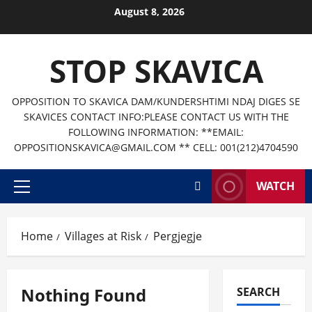
Skip
August 8, 2026
to
content
STOP SKAVICA
OPPOSITION TO SKAVICA DAM/KUNDERSHTIMI NDAJ DIGES SE
SKAVICES CONTACT INFO:PLEASE CONTACT US WITH THE
FOLLOWING INFORMATION: **EMAIL:
OPPOSITIONSKAVICA@GMAIL.COM ** CELL: 001(212)4704590
WATCH
Primary
Menu
Home
Villages at Risk
Pergjegje
Nothing Found
SEARCH