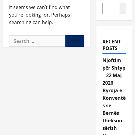
It seems we can’t find what
Search
you’re looking for. Perhaps
searching can help.
Search
RECENT
for:
POSTS
Njoftim
për Shtyp
– 22 Maj
2026
Byroja e
Konventë
s së
Bernës
thekson
sërish