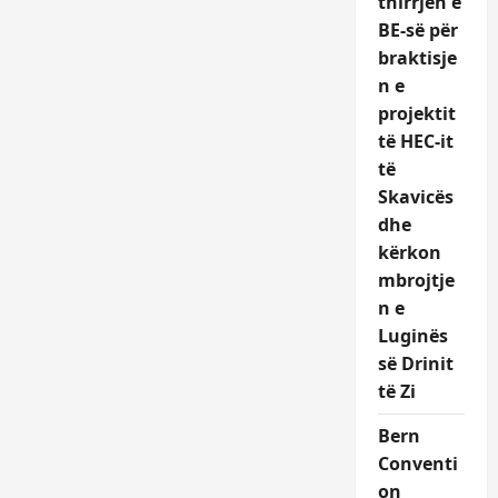
thirrjen e
BE-së për
braktisje
n e
projektit
të HEC-it
të
Skavicës
dhe
kërkon
mbrojtje
n e
Luginës
së Drinit
të Zi
Bern
Conventi
on