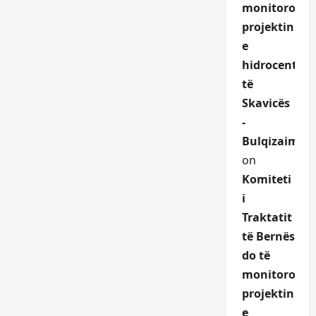
monitorojë
projektin
e
hidrocentrali
të
Skavicës
-
Bulqizaime.a
on
Komiteti
i
Traktatit
të Bernës
do të
monitoroje
projektin
e