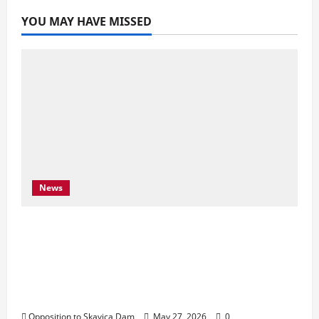
YOU MAY HAVE MISSED
News
Njoftim për Shtyp – 22 Maj 2026 Byroja e
Konventës së Bernës thekson sërish
thirrjen e BE-së për braktisjen e projektit
të HEC-it të Skavicës dhe kërkon mbrojtjen
e Luginës së Drinit të Zi
Opposition to Skavica Dam
May 27, 2026
0