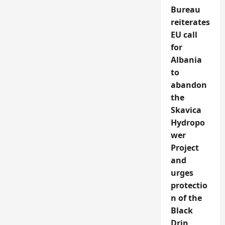
Bureau
reiterates
EU call
for
Albania
to
abandon
the
Skavica
Hydropo
wer
Project
and
urges
protectio
n of the
Black
Drin