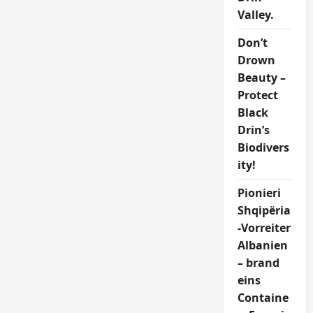
Valley.
Don’t
Drown
Beauty –
Protect
Black
Drin’s
Biodivers
ity!
Pionieri
Shqipëria
-Vorreiter
Albanien
– brand
eins
Containe