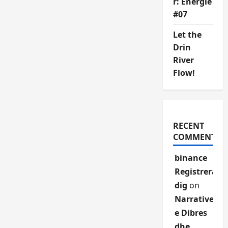
r: Energie
#07
Let the
Drin
River
Flow!
RECENT
COMMENTS
binance
Registrera
dig
on
Narrative
e Dibres
dhe