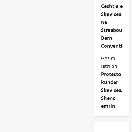
Ceshtja e
Skavices
ne
Strasbourg
Bern
Convention
Gezim
Bitri
on
Protesto
kunder
Skavices.
Sheno
emrin