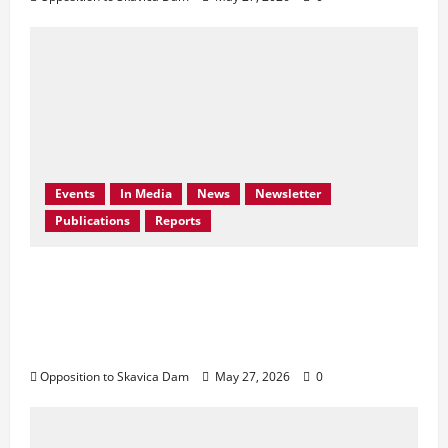
Events
In Media
News
Newsletter
Publications
Reports
Bern Convention Bureau reiterates EU call
for Albania to abandon the Skavica
Hydropower Project and urges protection
of the Black Drin Valley.
Opposition to Skavica Dam
May 27, 2026
0