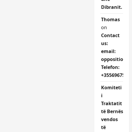
Dibranit.
Thomas
on
Contact
us:
email:
oppositions
Telefon:
+3556967527
Komiteti
i
Traktatit
të Bernës
vendos
të