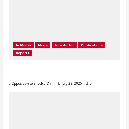
In Media
News
Newsletter
Publications
Reports
Don’t Drown Beauty – Protect Black Drin’s
Biodiversity!
Opposition to Skavica Dam
July 28, 2025
0