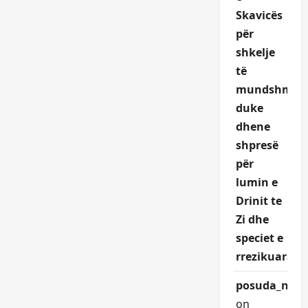
Skavicës
për
shkelje
të
mundshme,
duke
dhene
shpresë
për
lumin e
Drinit te
Zi dhe
speciet e
rrezikuara.
posuda_nqEr
on